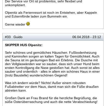
Der Service vor Ort ist problemlos, sehr flexibel und
unkompliziert.
Olpenitz als Ferienresort ist noch im Entstehen, aber Kappeln
und Eckernförde laden zum Bummeln ein.
Gerne wieder
#33 Guido
06.04.2018 - 23:12
SKIPPER HUS Olpenitz:
Sehr schönes und gemütliches Häuschen. Fußbodenheizung
und Kaminofen sorgen an kalten Tagen für Gemütlichkeit. Auch
die Sauna ist im geräumigen Bad ein Erlebnis. Die Dusche mit
den Vollglaswänden war so sauber, dass sich unser Hund beim
ersten Kontrollgang die Nase gestoßen hat. Auch sonst ist alles
sauber und ordentlich - alles in allem ein schönes Haus in einer
(trotz Baustelle) wunderschönen Gegend!
Was ich ändern würde? Nichts! Außer einem robusten
Fußabtretter vor dem Haus, damit man sich die Füße draußen
abtreten kann.
Großen Dank an Frau Brand für die herzliche Begrüßung, die
süße Osterüberraschung und auch die nette Verabschiedung!