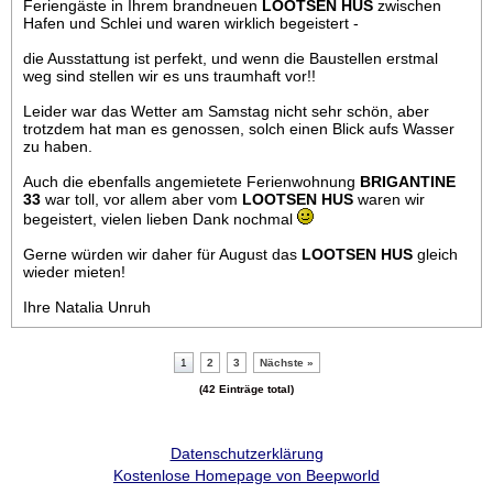
Feriengäste in Ihrem brandneuen
LOOTSEN HUS
zwischen
Hafen und Schlei und waren wirklich begeistert -
die Ausstattung ist perfekt, und wenn die Baustellen erstmal
weg sind stellen wir es uns traumhaft vor!!
Leider war das Wetter am Samstag nicht sehr schön, aber
trotzdem hat man es genossen, solch einen Blick aufs Wasser
zu haben.
Auch die ebenfalls angemietete Ferienwohnung
BRIGANTINE
33
war toll, vor allem aber vom
LOOTSEN HUS
waren wir
begeistert, vielen lieben Dank nochmal
Gerne würden wir daher für August das
LOOTSEN HUS
gleich
wieder mieten!
Ihre Natalia Unruh
1
2
3
Nächste »
(42 Einträge total)
Datenschutzerklärung
Kostenlose Homepage von Beepworld