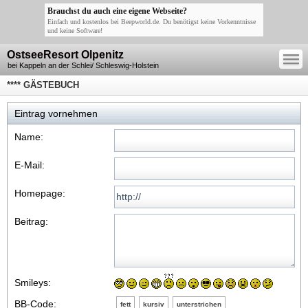
Brauchst du auch eine eigene Webseite?
Einfach und kostenlos bei Beepworld.de. Du benötigst keine Vorkenntnisse
und keine Software!
—
OstseeResort Olpenitz
—
—
bei Kappeln an der Schlei/ Schleswig-Holstein
**** GÄSTEBUCH
Eintrag vornehmen
Name:
E-Mail:
Homepage:
Beitrag:
Smileys:
BB-Code:
fett
kursiv
unterstrichen